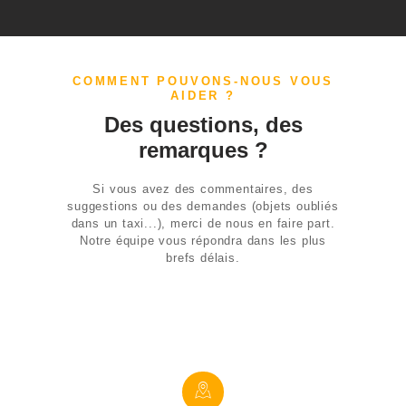
RÉSERVATION EN
LIGNE
COMMENT POUVONS-NOUS VOUS
AIDER ?
NOS SERVICES
Des questions, des
remarques ?
TAXI VSL
TOULOUSE
Si vous avez des commentaires, des
suggestions ou des demandes (objets oubliés
CONTACT
dans un taxi...), merci de nous en faire part.
Notre équipe vous répondra dans les plus
brefs délais.
RÉSERVER