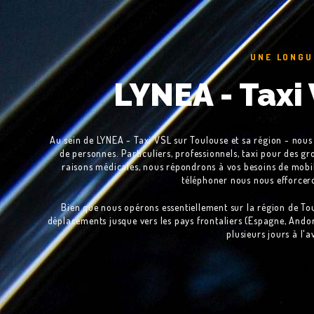
UNE LONGU
LYNEA - Taxi
Au sein de LYNEA - Taxi VSL sur Toulouse et sa région - nou
de personnes. Particuliers, professionnels, taxi pour des 
raisons médicales, nous répondrons à vos besoins de mobili
téléphoner nous nous efforcero
Bien que nous opérons essentiellement sur la région de Tou
déplacements jusque vers les pays frontaliers (Espagne, Andorre
plusieurs jours à l'a