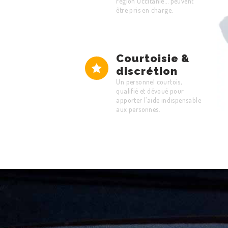
région Occitanie… peuvent
être pris en charge.
Courtoisie &
discrétion
Un personnel courtois,
qualifié et dévoué pour
apporter l’aide indispensable
aux personnes.