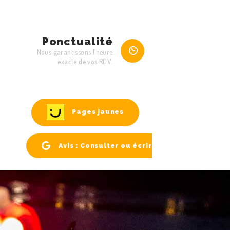
Ponctualité
Nous garantissons l’heure
exacte de vos RDV.
Pages jaunes
Avis : Consulter ou écrire