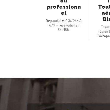
ou
T
professionn
Tou
el
aé
Bl
Disponibilité 24h/24h &
7j/7 – réservations :
Trans
8h/18h.
région 
l’aéropo
RÉSERVATION EN
LIGNE