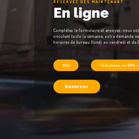
RÉSERVEZ DÈS MAINTENANT
En ligne
NOS SERVICES
TAXI VSL TOULOUSE
Complétez le formulaire et envoyez-nous votr
circulent toute la semaine, votre demande ne
horaires de bureau (lundi au vendredi et de 
CONTACT
Mèl
Téléphone ou SMS : 
Réserver
RÉSERVER