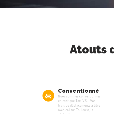
Atouts 
Conventionné
Nous sommes conventionnés
en tant que Taxi VSL. Vos
frais de déplacements à titre
médical sur Toulouse, la