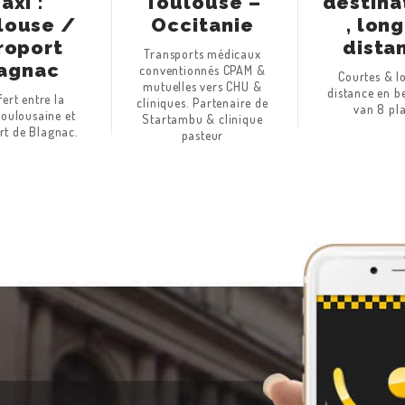
axi :
Toulouse –
destina
louse /
Occitanie
, lon
roport
dista
Transports médicaux
agnac
conventionnés CPAM &
Courtes & l
mutuelles vers CHU &
distance en b
fert entre la
cliniques. Partenaire de
van 8 pl
toulousaine et
Startambu & clinique
rt de Blagnac.
pasteur