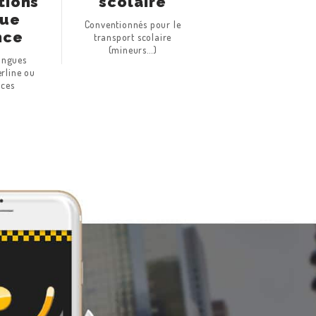
tions
scolaire
gue
Conventionnés pour le
nce
transport scolaire
(mineurs…)
ongues
erline ou
aces